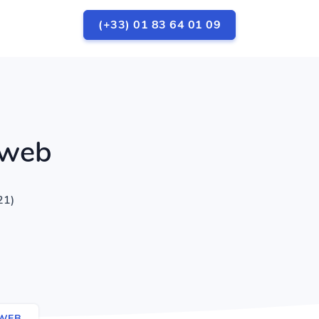
(+33) 01 83 64 01 09
 web
21)
 WEB