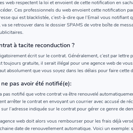
 web respectent la loi et envoient de cette notification en sach
ccéder. Ces professionnels du web envoient cette notification pa
resse qui est blacklistée, c’est-à-dire que l’Email vous notifiant 
va se retrouver dans le dossier SPAMS de votre boîte de messa
blicitaires.
trat à tacite reconduction ?
ligatoirement écrit sur le contrat. Généralement, c’est par lettre
 toujours gratuite, il serait illégal pour une agence web de vou
faut absolument que vous soyez dans les délais pour faire cette
ne pas avoir été notifié(e):
 pas notifié que votre contrat va être renouvelé automatiquemen
nt arrêter le contrat en envoyant un courrier avec accusé de réc
u sur l’adresse indiquée sur le contrat pour gérer ce genre de d
’agence web doit alors vous rembourser pour les frais déjà versé
prochaine date de renouvellement automatique. Voici un exemple: si