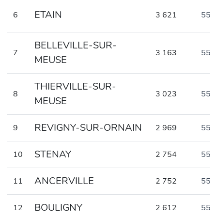
ETAIN
6
3 621
554
BELLEVILLE-SUR-
7
3 163
554
MEUSE
THIERVILLE-SUR-
8
3 023
558
MEUSE
REVIGNY-SUR-ORNAIN
9
2 969
558
STENAY
10
2 754
557
ANCERVILLE
11
2 752
551
BOULIGNY
12
2 612
552