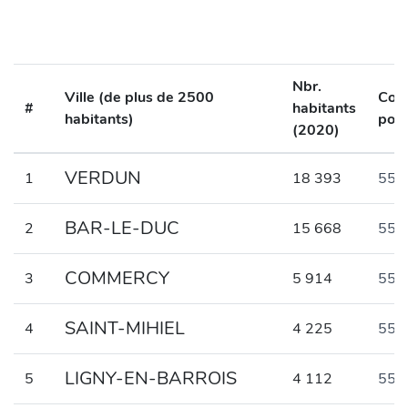
Nbr.
Ville (de plus de 2500
Cod
#
habitants
habitants)
post
(2020)
VERDUN
1
18 393
551
BAR-LE-DUC
2
15 668
550
COMMERCY
3
5 914
552
SAINT-MIHIEL
4
4 225
553
LIGNY-EN-BARROIS
5
4 112
555