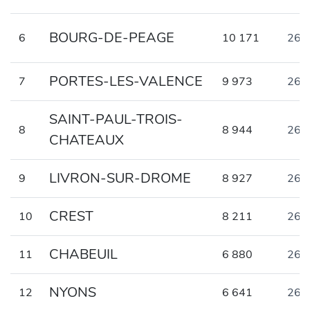
BOURG-DE-PEAGE
6
10 171
263
PORTES-LES-VALENCE
7
9 973
268
SAINT-PAUL-TROIS-
8
8 944
261
CHATEAUX
LIVRON-SUR-DROME
9
8 927
262
CREST
10
8 211
264
CHABEUIL
11
6 880
261
NYONS
12
6 641
261