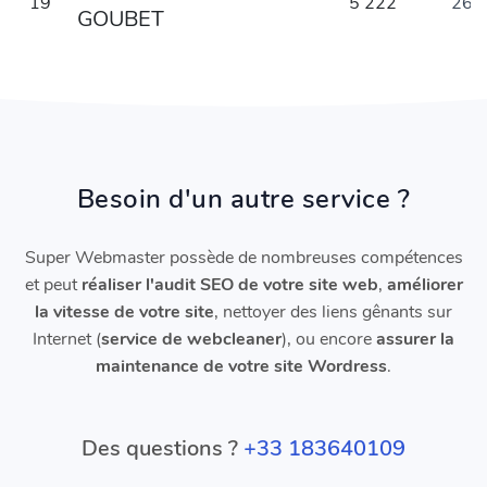
19
5 222
263
GOUBET
Besoin d'un autre service ?
Super Webmaster possède de nombreuses compétences
et peut
réaliser l'audit SEO de votre site web
,
améliorer
la vitesse de votre site
, nettoyer des liens gênants sur
Internet (
service de webcleaner
), ou encore
assurer la
maintenance de votre site Wordress
.
Des questions ?
+33 183640109