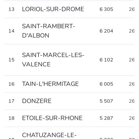
LORIOL-SUR-DROME
13
6 305
262
SAINT-RAMBERT-
14
6 204
261
D'ALBON
SAINT-MARCEL-LES-
15
6 102
263
VALENCE
TAIN-L'HERMITAGE
16
6 005
266
DONZERE
17
5 507
262
ETOILE-SUR-RHONE
18
5 287
268
CHATUZANGE-LE-