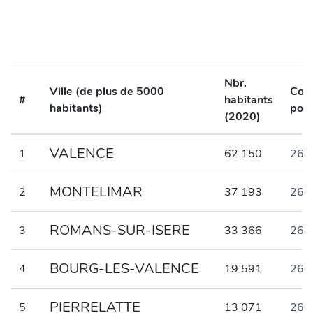
Nbr.
Ville (de plus de 5000
Cod
#
habitants
habitants)
post
(2020)
VALENCE
1
62 150
260
MONTELIMAR
2
37 193
262
ROMANS-SUR-ISERE
3
33 366
261
BOURG-LES-VALENCE
4
19 591
265
PIERRELATTE
5
13 071
267