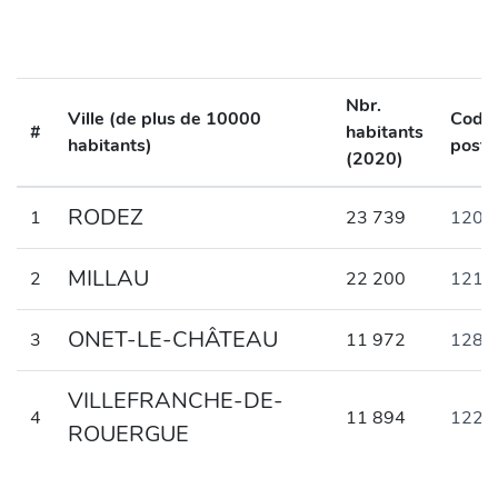
Nbr.
Ville (de plus de 10000
Code
#
habitants
habitants)
posta
(2020)
RODEZ
1
23 739
1200
MILLAU
2
22 200
1210
ONET-LE-CHÂTEAU
3
11 972
1285
VILLEFRANCHE-DE-
4
11 894
1220
ROUERGUE