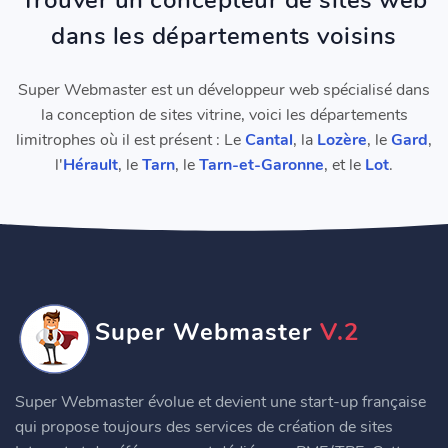
dans les départements voisins
Super Webmaster est un développeur web spécialisé dans
la conception de sites vitrine, voici les départements
limitrophes où il est présent : Le
Cantal
, la
Lozère
, le
Gard
,
l'
Hérault
, le
Tarn
, le
Tarn-et-Garonne
, et le
Lot
.
Super Webmaster
V.2
Super Webmaster évolue et devient une start-up française
qui propose toujours des services de création de sites