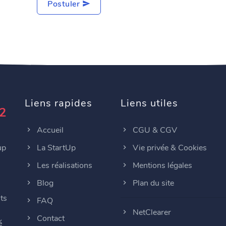
Postuler
Liens rapides
Liens utiles
2
Accueil
CGU & CGV
up
La StartUp
Vie privée & Cookies
Les réalisations
Mentions légales
Blog
Plan du site
ts
FAQ
NetClearer
Contact
é