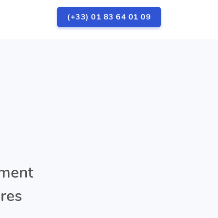
(+33) 01 83 64 01 09
ement
ires