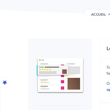
ACCUEIL
L
S
fa
D
o