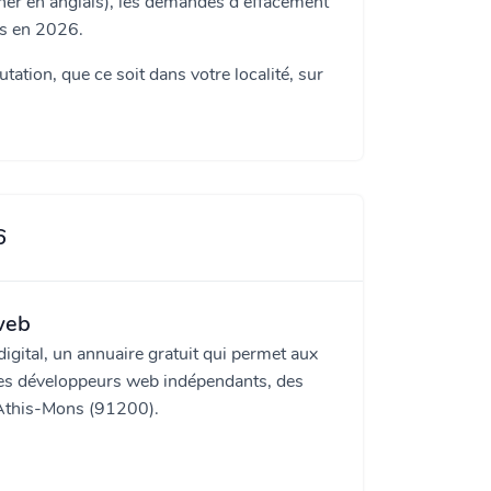
er en anglais), les demandes d'effacement
es en 2026.
ation, que ce soit dans votre localité, sur
6
 web
gital, un annuaire gratuit qui permet aux
des développeurs web indépendants, des
 Athis-Mons (91200).