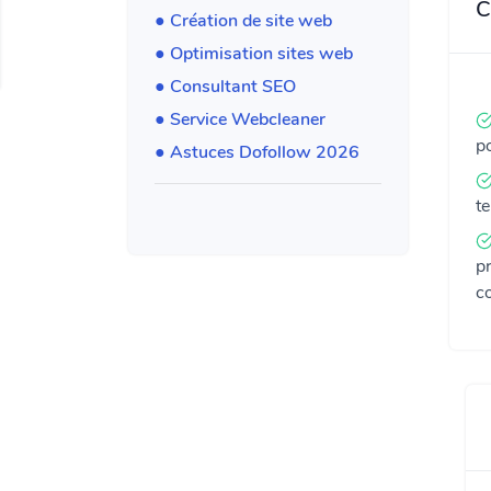
C
● Création de site web
● Optimisation sites web
● Consultant SEO
● Service Webcleaner
po
● Astuces Dofollow 2026
t
pr
co